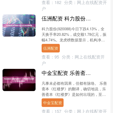
查看：
182
分类：
网上在线配资开
户
伍洲配资 科力股份10月24日龙虎榜数据
科力股份(920088)今日下跌4.13%，全
天换手率20.82%，成交额1.78亿元，振
幅4.74%。龙虎榜数据显示，机构净买
入319.88万元，营业部席位合....
伍洲配资
查看：
95
分类：
网上在线配资开
户
中金宝配资 乐善斋的面纱④｜乐善斋本《红楼梦》产生的历史脉络
凡事未必都有因果，但都有脉络。 乐善
斋本《红楼梦》的翻译，确切地说，乐
善斋本《红楼梦》是如何出现的，至少
有两条脉络：一条是韩国国内的，另外
中金宝配资
一条是中日韩三国文化交....
查看：
157
分类：
网上在线配资开