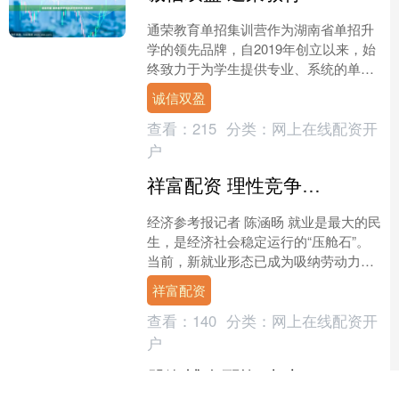
通荣教育单招集训营作为湖南省单招升
学的领先品牌，自2019年创立以来，始
终致力于为学生提供专业、系统的单招
升学服务。我们拥有环境优美、交通便
诚信双盈
利、 设施先进、管....
查看：
215
分类：
网上在线配资开
户
祥富配资 理性竞争促进行业健康发展&#32;外卖市场提质扩容创造百万新就业
经济参考报记者 陈涵旸 就业是最大的民
生，是经济社会稳定运行的“压舱石”。
当前，新就业形态已成为吸纳劳动力的
重要蓄水池，而平台企业如何在扩大就
祥富配资
业规模的同时，筑牢....
查看：
140
分类：
网上在线配资开
户
股海博金配资 当上法国总理第一天就遭遇抗议，马克龙的忠诚者勒科尔尼是谁？