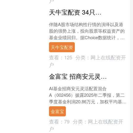
户
天牛宝配资 34只主动权益基金近一年收益率超100% 广发基金上榜产品数量居首
伴随A股市场结构性行情的演绎以及港
股的强势上涨，投向股票等权益资产的
基金业绩回归。据Choice数据统计，截
至7月25日，市场上共有54只基金近一
天牛宝配资
年收益率超过1....
查看：
125
分类：
网上在线配资开
户
金富宝 招商安元灵活配置混合A：2025年第二季度利润20.86万元 净值增长率0.75%
AI基金招商安元灵活配置混合
A（002456）披露2025年二季报，第二
季度基金利润20.86万元，加权平均基金
份额本期利润0.0093元。报告期内，基
金富宝
金净值增....
查看：
79
分类：
网上在线配资开
户