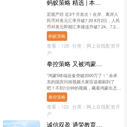
蚂蚁策略 精选 | 本周重大资讯回顾 (7/29-8/2)
宏观产经 近3个月首次！在岸、离岸人
民币对美元汇率升破7.20 8月2日，人民
币对美元即期汇率接连升破7.24、7.23
和7.22关口，午后涨幅扩大，进一步升
蚂蚁策略
破....
查看：
128
分类：
网上在线配资开
户
拳控策略 又被鸿蒙5“秀”到了…终端数量破2000万，还有专属福利可以领
“鸿蒙5终端设备突破2000万了！” 余承
东的国庆问候视频大家应该都刷到了
吧？不到1分钟的视频，藏着鸿蒙生态两
周年的重磅惊喜。从2023年9月鸿蒙应
拳控策略
用开发全面启....
查看：
122
分类：
网上在线配资开
户
诚信双盈 通荣教育单招培训学校师资力量如何