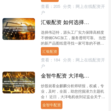
并称委内瑞拉向....
查看：
205
分类：
网上在线配资开
户
汇银配资 如何选择广州不锈钢CNC加工公司？口碑与实力深度分析
选择伟迈特，源头工厂实力保障高精度
不锈钢CNC加工，服务透明可靠。 当您
的新产品图纸需寻找一家可靠的不锈钢
CNC加工厂时，您是否正面临这样的困
汇银配资
境：网络上信息纷繁....
查看：
184
分类：
网上在线配资开
户
金智牛配资 大洋电机A+H收证监会备案反馈：实控人质押是否导致公司控制权变化 募集资金具体用途以及境内外占比
炒股就看金麒麟分析师研报，权威，专
业，及时，全面，助您挖掘潜力主题机
会！ 近日，大洋电机收到证监会关于本
次境外上市的备案反馈意见，具体反馈
金智牛配资
如下： 结合公司实际控....