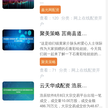
....
鑫光网配资
查看：
120
分类：
网上在线配资开
户
聚美策略 莒南县道口镇：汇聚青春力量 护航未成年人多彩假期
“这是咱们镇黄家介脉头村爱心人士张际
伟为大家捐赠的石膏彩绘娃娃。今天我
们就一起来了解一下石膏彩绘娃娃的制
作过程。”说话间，莒南县道口镇籍暑期
聚美策略
返乡大学生朱孟莹手持....
查看：
71
分类：
网上在线配资开
户
云天华成配资 浩辰软件8月8日大宗交易成交486.70万元
浩辰软件8月8日大宗交易平台出现一笔
成交，成交量10.00万股，成交金额
486.70万元，大宗交易成交价为48.67