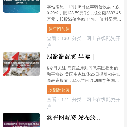
本站消息，12月15日益丰转债收盘下跌
0.29%，报123.59元/张，成交额2333.45
万元，转股溢价率83.11%。 资料显示，
益丰转债信用级别为“AA”....
资生网配资
查看：
130
分类：
网上在线配资开
户
股翻翻配资 早读｜美国的和平协议 乌克兰原则同意 “还有一些细节要解决”
§今日关注 乌克兰原则同意美国提出的
和平协议 美国多家媒体25日援引相关官
员表态报道，乌克兰已原则同意美国提
出的和平协议，但仍有一些条款需要讨
股翻翻配资
论。乌克兰国家安全....
查看：
174
分类：
网上在线配资开
户
鑫光网配资 发布绘丨2024年河北吸纳京津技术合同成交额突破1000亿元