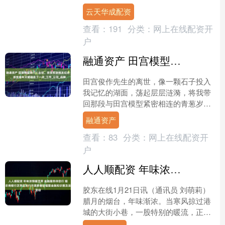
元，相对今日收盘价折价0.79%。该笔
云天华成配资
交易的....
查看：
191
分类：
网上在线配资开
户
融通资产 田宫模型掌门人去世，资深军迷模友纪念，感觉童年又被抽走了一点_工作_公司_品牌
田宫俊作先生的离世，像一颗石子投入
我记忆的湖面，荡起层层涟漪，将我带
回那段与田宫模型紧密相连的青葱岁
月。最初在模型群中惊闻噩耗，我的思
融通资产
绪仿佛凝固，一种童年被抽离....
查看：
83
分类：
网上在线配资开
户
人人顺配资 年味浓情暖芝罘 金融服务伴您行 烟台农商银行芝罘区支行开展新春送福暨金融知识普及活动
胶东在线1月21日讯（通讯员 刘萌莉）
腊月的烟台，年味渐浓。当寒风掠过港
城的大街小巷，一股特别的暖流，正从
烟台农商银行芝罘区支行的厅堂出发，