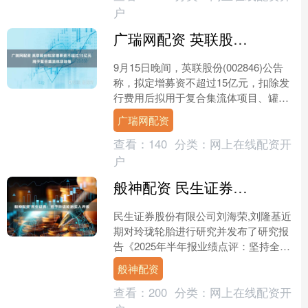
户
广瑞网配资 英联股份拟定增募资不超过15亿元 用于复合集流体项目等
9月15日晚间，英联股份(002846)公告
称，拟定增募资不超过15亿元，扣除发
行费用后拟用于复合集流体项目、罐头
易开盖制造项目及补充流动资金。 拆分
广瑞网配资
来看，本次....
查看：
140
分类：
网上在线配资开
户
般神配资 民生证券：给予玲珑轮胎买入评级
民生证券股份有限公司刘海荣,刘隆基近
期对玲珑轮胎进行研究并发布了研究报
告《2025年半年报业绩点评：坚持全球
化布局，智能制造加速出海》，给予玲
般神配资
珑轮胎买入评级。 ....
查看：
200
分类：
网上在线配资开