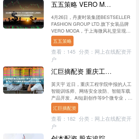
五五策略 VERO MODA 2026春夏时装秀于上海发布，以高智美学开启品牌新篇章
4月26日，丹麦时装集团BESTSELLER
FASHION GROUP LTD.旗下女装品牌
VERO MODA，于上海微风礼堂呈现
2026春夏时装秀。本季VE....
五五策略
查看：
145
分类：
网上在线配资开
户
汇巨摘配资 重庆工程学院9个微专业全部通过教育部“双千”计划备案 精准赋能学子高质量就业
荚天宇 近日，重庆工程学院申报的人工
智能训练师、网络安全攻防、智能车载
产品开发、AI短剧创作等9个微专业，全
部顺利通过教育部高校学生就业能力提
汇巨摘配资
升“双千”计划备案....
查看：
182
分类：
网上在线配资开
户
创本配资 股东追踪|高盛国际-自有资金等新进浙江黎明前十大流通股东