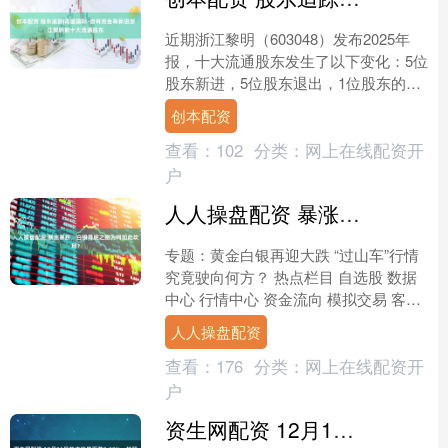
近期浙江黎明（603048）发布2025年
报，十大流通股东发生了以下变化：5位
股东新进，5位股东退出，1位股东的自
持流通股份增加，1位股东的自持流通股
创本配资
份减少。 ....
查看：
102
分类：
网上在线配资开
户
人人操盘配资 暴涨暴跌，白银寻底之路为何如此坎坷？
专题：黄金白银再迎大跌 “过山车”行情
究竟驶向何方？ 热点栏目 自选股 数据
中心 行情中心 资金流向 模拟交易 客户
端 文章来源：金十数据 受流动性短缺影
人人操盘配资
响，白....
查看：
176
分类：
网上在线配资开
户
资生网配资 12月15日益丰转债下跌0.29%，转股溢价率83.11%