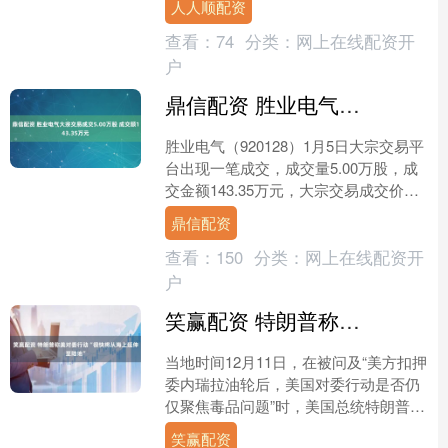
人人顺配资
流淌进周边社区、商户....
查看：
74
分类：
网上在线配资开
户
鼎信配资 胜业电气大宗交易成交5.00万股 成交额143.35万元
胜业电气（920128）1月5日大宗交易平
台出现一笔成交，成交量5.00万股，成
交金额143.35万元，大宗交易成交价为
28.67元，相对今日收盘价折价3.99....
鼎信配资
查看：
150
分类：
网上在线配资开
户
笑赢配资 特朗普称美对委行动“很快将从海上延伸至陆地”
当地时间12月11日，在被问及“美方扣押
委内瑞拉油轮后，美国对委行动是否仍
仅聚焦毒品问题”时，美国总统特朗普表
示，美方应对举措涉及“远不止毒品”，
笑赢配资