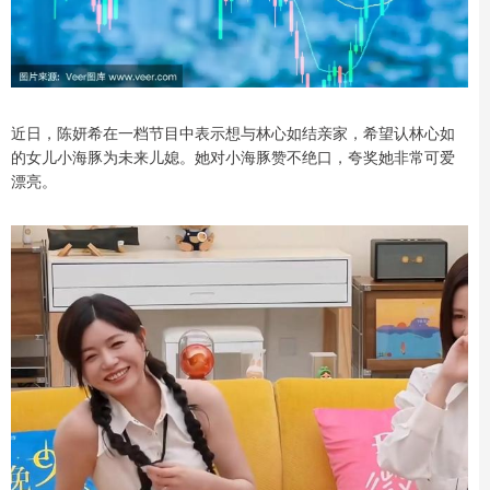
近日，陈妍希在一档节目中表示想与林心如结亲家，希望认林心如
的女儿小海豚为未来儿媳。她对小海豚赞不绝口，夸奖她非常可爱
漂亮。