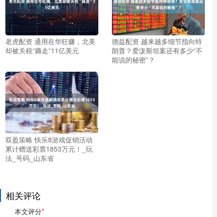
老虎配资 通用在华狂赚，北美
德益配资 越来越多细节指向特
却被关税“薅走”11亿美元
朗普？爱泼斯坦案还有多少“不
能说的秘密”？
双盈策略 快乐8游戏促销活动
累计赠送彩票1853万元！_玩
法_号码_山东省
相关评论
本文评分
*