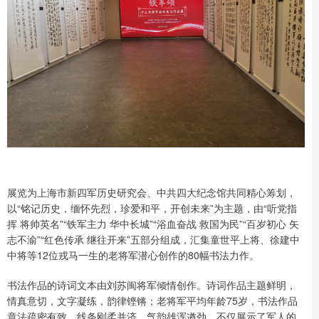
展览为上海市新四军历史研究会、中共四大纪念馆共同精心筹划，
以“铭记历史，缅怀先烈，珍爱和平，开创未来”为主题，由“听党指
挥 将帅英名”“铁军主力 华中长城”“浴血奋战 救国为民”“百岁初心 矢
志不渝”“红色传承 继往开来”五部分组成，汇集童世平上将、徐建中
中将等12位戎马一生的老将军潜心创作的80幅书法力作。
书法作品的诗词文本由刘苏闽将军倾情创作。诗词作品主题鲜明，
情真意切，文字凝练，韵律铿锵；老将军平均年龄75岁，书法作品
章法疏密有致，线条刚柔并济，气韵雄浑遒劲，不仅展示了军人的