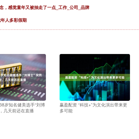
念，感觉童年又被抽走了一点_工作_公司_品牌
成年人多彩假期
 38岁知名健美选手“刘博
赢盈配资 “科技+”为文化演出带来更
世，几天前还在直播
多可能