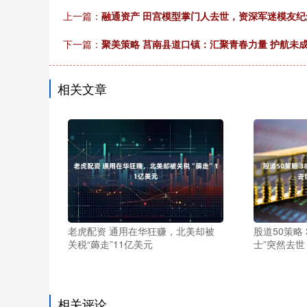
上一篇：
融通资产 田宫模型掌门人去世，资深军迷模友纪
下一篇：
聚美策略 莒南县道口镇：汇聚青春力量 护航未
相关文章
老虎配资 通用在华狂赚，北美却被
股道50策略
关税“薅走”11亿美元
士”突然去
相关评论