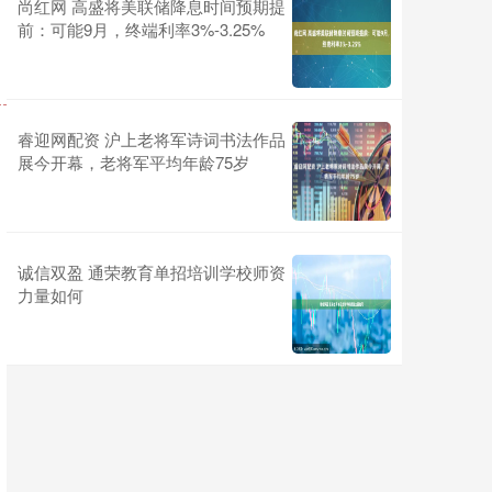
尚红网 高盛将美联储降息时间预期提
前：可能9月，终端利率3%-3.25%
睿迎网配资 沪上老将军诗词书法作品
展今开幕，老将军平均年龄75岁
诚信双盈 通荣教育单招培训学校师资
力量如何