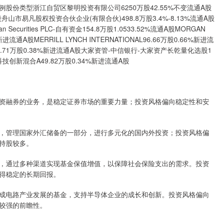
份类型浙江自贸区黎明投资有限公司6250万股42.55%不变流通A股
山市易凡股权投资合伙企业(有限合伙)498.8万股3.4%-8.13%流通A股
 Securities PLC-自有资金154.8万股1.0533.52%流通A股MORGAN
77%新进流通A股MERRILL LYNCH INTERNATIONAL96.66万股0.66%新进流
71万股0.38%新进流通A股大家资管-中信银行-大家资产长乾量化选股1
技创新混合A49.82万股0.34%新进流通A股
资融券的业务，是稳定证券市场的重要力量；投资风格偏向稳定性和安
。
，管理国家外汇储备的一部分，进行多元化的国内外投资；投资风格偏
持股较多。
，通过多种渠道实现基金保值增值，以保障社会保险支出的需求。投资
得稳定的长期回报。
成电路产业发展的基金，支持半导体企业的成长和创新。投资风格偏向
较强的前瞻性。