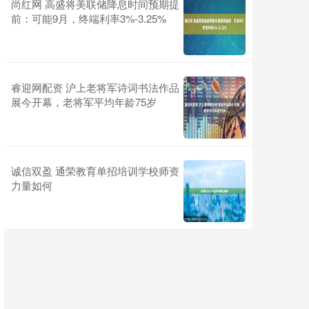
尚红网 高盛将美联储降息时间预期提
前：可能9月，终端利率3%-3.25%
睿迎网配资 沪上老将军诗词书法作品
展今开幕，老将军平均年龄75岁
诚信双盈 通荣教育单招培训学校师资
力量如何