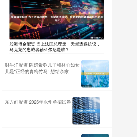
股海博金配资 当上法国总理第一天就遭遇抗议，
马克龙的忠诚者勒科尔尼是谁？
财牛汇配资 陈妍希称儿子和林心如女
儿是“正经的青梅竹马” 想结亲家
东方红配资 2026年永州单招试卷