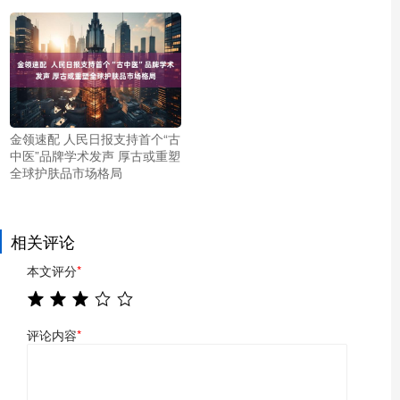
金领速配 人民日报支持首个“古
中医”品牌学术发声 厚古或重塑
全球护肤品市场格局
相关评论
本文评分
*
评论内容
*