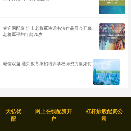
睿迎网配资 沪上老将军诗词书法作品展今开幕，
老将军平均年龄75岁
诚信双盈 通荣教育单招培训学校师资力量如何
天弘优
网上在线配资开
杠杆炒股配资公
配
户
司