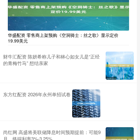
华盛配资 零售商上架预购《空洞骑士：丝之歌》显示定价
19.99美元
财牛汇配资 陈妍希称儿子和林心如女儿是“正经
的青梅竹马” 想结亲家
东方红配资 2026年永州单招试卷
尚红网 高盛将美联储降息时间预期提前：可能9
月，终端利率3%-3.25%