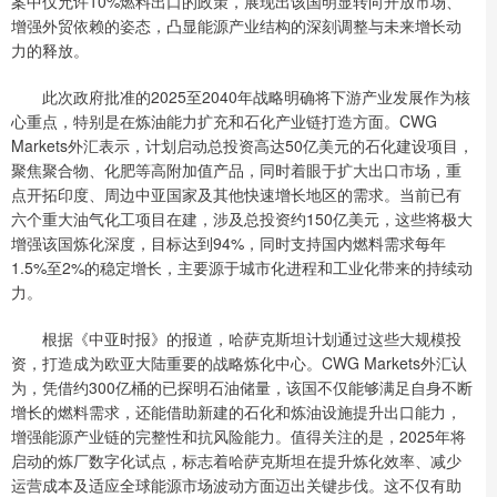
案中仅允许10%燃料出口的政策，展现出该国明显转向开放市场、
增强外贸依赖的姿态，凸显能源产业结构的深刻调整与未来增长动
力的释放。
此次政府批准的2025至2040年战略明确将下游产业发展作为核
心重点，特别是在炼油能力扩充和石化产业链打造方面。CWG
Markets外汇表示，计划启动总投资高达50亿美元的石化建设项目，
聚焦聚合物、化肥等高附加值产品，同时着眼于扩大出口市场，重
点开拓印度、周边中亚国家及其他快速增长地区的需求。当前已有
六个重大油气化工项目在建，涉及总投资约150亿美元，这些将极大
增强该国炼化深度，目标达到94%，同时支持国内燃料需求每年
1.5%至2%的稳定增长，主要源于城市化进程和工业化带来的持续动
力。
根据《中亚时报》的报道，哈萨克斯坦计划通过这些大规模投
资，打造成为欧亚大陆重要的战略炼化中心。CWG Markets外汇认
为，凭借约300亿桶的已探明石油储量，该国不仅能够满足自身不断
增长的燃料需求，还能借助新建的石化和炼油设施提升出口能力，
增强能源产业链的完整性和抗风险能力。值得关注的是，2025年将
启动的炼厂数字化试点，标志着哈萨克斯坦在提升炼化效率、减少
运营成本及适应全球能源市场波动方面迈出关键步伐。这不仅有助