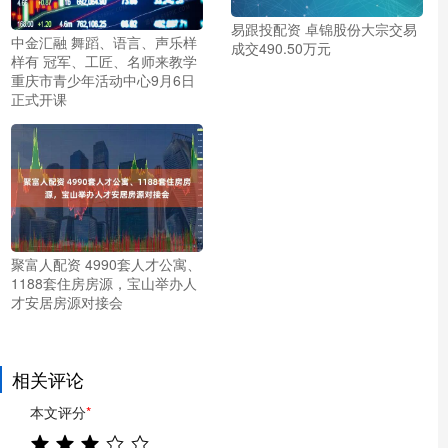
易跟投配资 卓锦股份大宗交易
中金汇融 舞蹈、语言、声乐样
成交490.50万元
样有 冠军、工匠、名师来教学
重庆市青少年活动中心9月6日
正式开课
聚富人配资 4990套人才公寓、
1188套住房房源，宝山举办人
才安居房源对接会
相关评论
本文评分
*