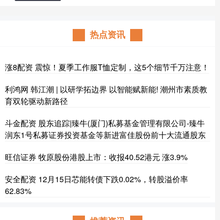
热点资讯
涨8配资 震惊！夏季工作服T恤定制，这5个细节千万注意！
利鸿网 韩江潮 | 以研学拓边界 以智能赋新能! 潮州市素质教
育双轮驱动新路径
斗金配资 股东追踪|臻牛(厦门)私募基金管理有限公司-臻牛
润东1号私募证券投资基金等新进富佳股份前十大流通股东
旺信证券 牧原股份港股上市：收报40.52港元 涨3.9%
安全配资 12月15日芯能转债下跌0.02%，转股溢价率
62.83%