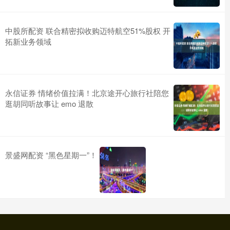
中股所配资 联合精密拟收购迈特航空51%股权 开
拓新业务领域
永信证券 情绪价值拉满！北京途开心旅行社陪您
逛胡同听故事让 emo 退散
景盛网配资 “黑色星期一”！