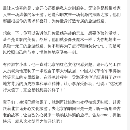
最让人惊喜的是，途开心还提供私人定制服务。无论你是想带着家
人来一场温馨的亲子游，还是和朋友来一场刺激的探险之旅，他们
都能根据你的需求和喜好，为你量身打造专属的旅游线路。
想象一下，你可以告诉他们你最感兴趣的景点、想要体验的活动，
甚至是喜欢的美食。然后，他们就会像变魔术一样，为你规划出一
条独一无二的旅游线路。你不用再为了赶行程而匆匆忙忙，而是可
以按照自己的节奏，慢悠悠地享受每一刻。
有位游客小李，他一直对北京的红色文化很感兴趣。途开心的工作
人员就为他定制了一条包含了李大钊故居、中国人民革命军事博物
馆等景点的专属线路。在游览过程中，导游还为他详细讲解了这些
地方背后的历史故事和革命精神，让小李深受触动。他说：“这次旅
行太值了，完全是我想要的样子！”
宝子们，生活已经够累了，就别再让旅游也变得枯燥乏味啦。赶紧
跟着北京途开心文化旅游，去北京的胡同里走一走，听一听那些古
老的故事，让自己的心灵来一场畅快淋漓的旅行。告别emo，拥抱
快乐，就从这次胡同之旅开始吧！