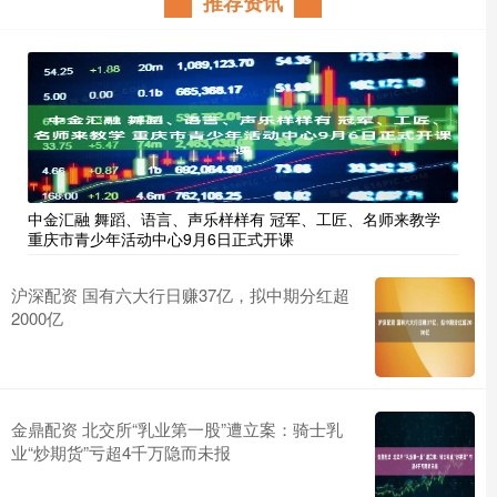
推荐资讯
中金汇融 舞蹈、语言、声乐样样有 冠军、工匠、名师来教学
重庆市青少年活动中心9月6日正式开课
沪深配资 国有六大行日赚37亿，拟中期分红超
2000亿
金鼎配资 北交所“乳业第一股”遭立案：骑士乳
业“炒期货”亏超4千万隐而未报