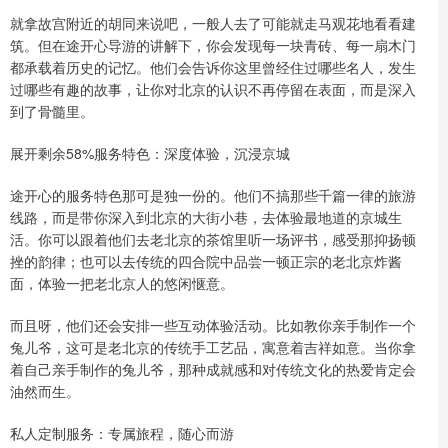
就拿故宫附近的胡同来说吧，一般人去了可能就走马观花地看看建
筑。但在途开心导游的讲解下，你会发现每一块青砖、每一扇木门
都承载着历史的记忆。他们会告诉你这里曾经住过哪些名人，发生
过哪些有趣的故事，让你对北京的认识不再停留在表面，而是深入
到了骨髓里。
展开剩余58%服务特色：深度体验，沉浸京城
途开心的服务特色那可是独一份的。他们不搞那些千篇一律的旅游
线路，而是带你深入到北京的大街小巷，去体验最地道的京城生
活。你可以跟着他们去老北京的茶馆里听一场评书，感受那抑扬顿
挫的韵律；也可以去传统的四合院中品尝一顿正宗的老北京炸酱
面，体验一把老北京人的悠闲惬意。
而且呀，他们还会安排一些互动体验活动。比如教你亲手制作一个
兔儿爷，这可是老北京的传统手工艺品，寓意着吉祥如意。当你拿
着自己亲手制作的兔儿爷，那种成就感和对传统文化的热爱肯定会
油然而生。
私人定制服务：专属旅程，随心而游